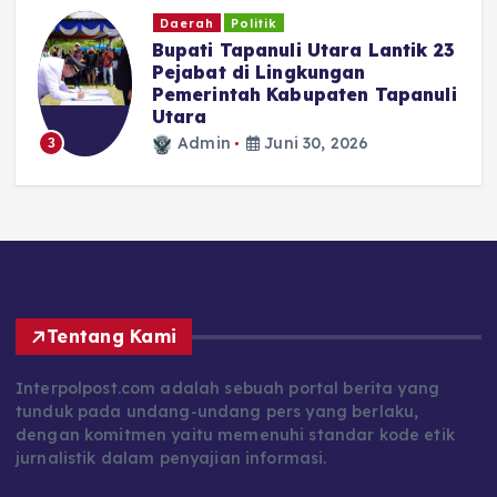
Daerah
Politik
Bupati Tapanuli Utara Lantik 23
Pejabat di Lingkungan
Pemerintah Kabupaten Tapanuli
N
Utara
Admin
Juni 30, 2026
3
Tentang Kami
Interpolpost.com adalah sebuah portal berita yang
tunduk pada undang-undang pers yang berlaku,
dengan komitmen yaitu memenuhi standar kode etik
jurnalistik dalam penyajian informasi.