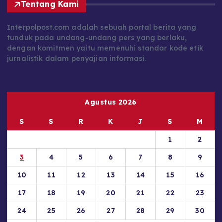
Tentang Kami
Interpolpost.com adalah sebuah portal berita yang
tunduk pada undang-undang pers yang berlaku,
dengan komitmen yaitu memenuhi standar kode etik
jurnalistik dalam penyajian informasi.
Agustus 2026
S
S
R
K
J
S
M
1
2
3
4
5
6
7
8
9
10
11
12
13
14
15
16
17
18
19
20
21
22
23
24
25
26
27
28
29
30