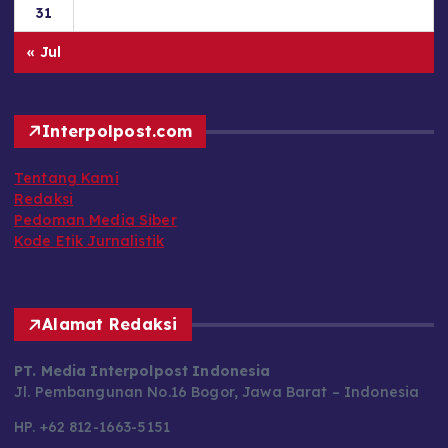
31
« Jul
Interpolpost.com
Tentang Kami
Redaksi
Pedoman Media Siber
Kode Etik Jurnalistik
Alamat Redaksi
PT. Media Interpolpost Indonesia
Jl. Pembangunan No.16 Bogor, Jawa Barat – Indonesia
HP. +62 812-1663-5151