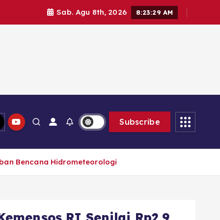
Sab. Agu 8th, 2026
8:23:31 AM
Subscribe
orban Bencana Hidrometeorologi
Kemensos RI Senilai Rp2,9