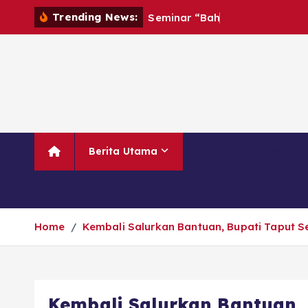
Trending News:
S
e
m
i
n
a
r
“
B
a
h
a
g
i
a
T
a
n
p
a
Berita Utama
Hukum
Politik
Lainnya
Home
Kembali Salurkan Bantuan, ‎Bupati Taput 
Kembali Salurkan Bantuan, 