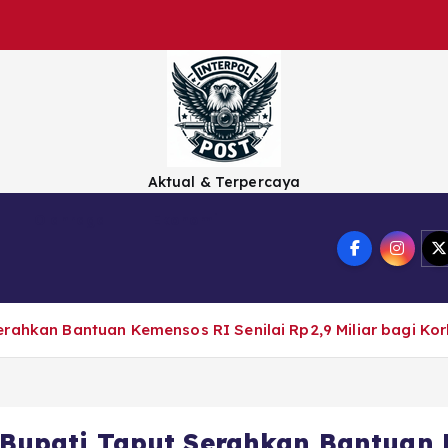
Aktual & Terpercaya
Olahraga
Ekonomi
Serahkan Bantuan Kemensos RI Senilai Rp2,9 Miliar bagi K
‎Bupati Taput Serahkan Bantuan 