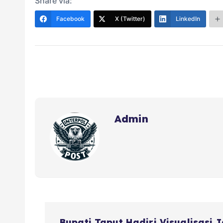
Share via:
Facebook
X (Twitter)
LinkedIn
Admin
Bupati Taput Hadiri Visualisasi J