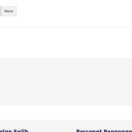
More
alan Salib,
Percepat Penangana