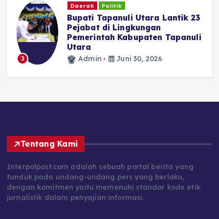
Daerah
Politik
Bupati Tapanuli Utara Lantik 23
Pejabat di Lingkungan
Pemerintah Kabupaten Tapanuli
N
Utara
Admin
Juni 30, 2026
3
Tentang Kami
Interpolpost.com adalah sebuah portal berita yang
tunduk pada undang-undang pers yang berlaku,
dengan komitmen yaitu memenuhi standar kode etik
jurnalistik dalam penyajian informasi.