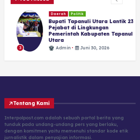
Daerah
Politik
Bupati Tapanuli Utara Lantik 23
Pejabat di Lingkungan
Pemerintah Kabupaten Tapanuli
N
Utara
Admin
Juni 30, 2026
3
Tentang Kami
Interpolpost.com adalah sebuah portal berita yang
tunduk pada undang-undang pers yang berlaku,
dengan komitmen yaitu memenuhi standar kode etik
jurnalistik dalam penyajian informasi.