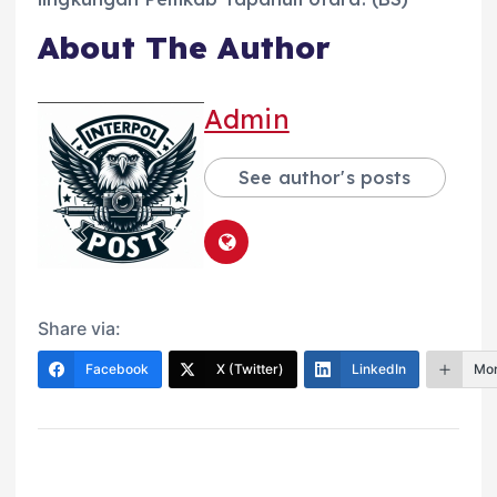
About The Author
Admin
See author's posts
Share via:
Facebook
X (Twitter)
LinkedIn
Mo