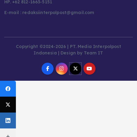
HP. +62 812-1663-5151
E-mail : redaksiinterpolpost@gmail.com
Copyright ©2024-2026 | PT. Media Interpolpost
Indonesia | Design by Team IT