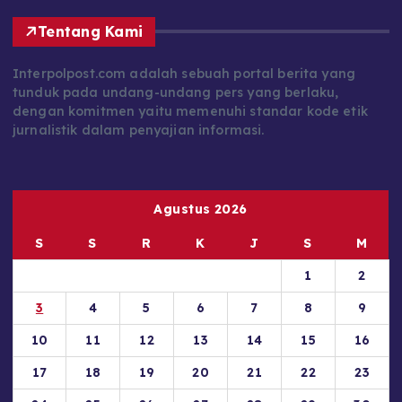
Tentang Kami
Interpolpost.com adalah sebuah portal berita yang
tunduk pada undang-undang pers yang berlaku,
dengan komitmen yaitu memenuhi standar kode etik
jurnalistik dalam penyajian informasi.
Agustus 2026
S
S
R
K
J
S
M
1
2
3
4
5
6
7
8
9
10
11
12
13
14
15
16
17
18
19
20
21
22
23