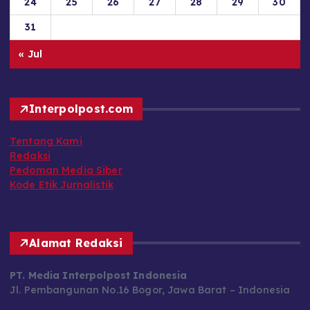
24
25
26
27
28
29
30
31
« Jul
Interpolpost.com
Tentang Kami
Redaksi
Pedoman Media Siber
Kode Etik Jurnalistik
Alamat Redaksi
PT. Media Interpolpost Indonesia
Jl. Pembangunan No.16 Bogor, Jawa Barat – Indonesia