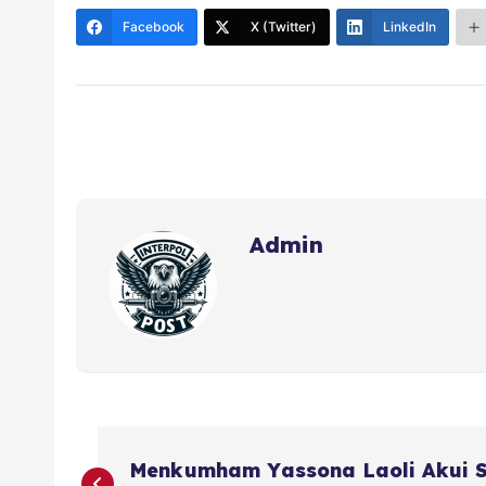
Facebook
X (Twitter)
LinkedIn
Admin
Menkumham Yassona Laoli Akui S