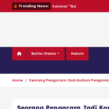
Trending News:
S
e
m
i
n
a
r
“
B
a
h
a
g
i
a
T
a
n
p
a
Berita Utama
Hukum
Politik
Lainnya
Home
Seorang Pengacara Jadi Korban Pengania
Seorang Pengacara Jadi Ko