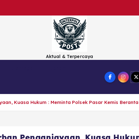
Aktual & Terpercaya
Olahraga
Ekonomi
yaan, Kuasa Hukum : Meminta Polsek Pasar Kemis Berant
rban Penganiayaan, Kuasa Hukum