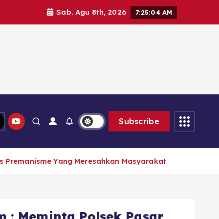
Sab. Agu 8th, 2026
7:25:06 AM
Subscribe
as Premanisme Yang Meresahkan Masyarakat
 : Meminta Polsek Pasar