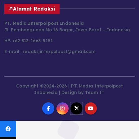
Alamat Redaksi
PT. Media Interpolpost Indonesia
Jl. Pembangunan No.16 Bogor, Jawa Barat – Indonesia
HP. +62 812-1663-5151
E-mail : redaksiinterpolpost@gmail.com
Copyright ©2024-2026 | PT. Media Interpolpost
Indonesia | Design by Team IT