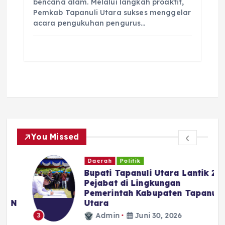
bencana alam. Melalui langkah proaktif,
Pemkab Tapanuli Utara sukses menggelar
acara pengukuhan pengurus…
You Missed
Daerah
Politik
Bupati Tapanuli Utara Lantik 23
Pejabat di Lingkungan
Pemerintah Kabupaten Tapanuli
N
Utara
Admin
Juni 30, 2026
3