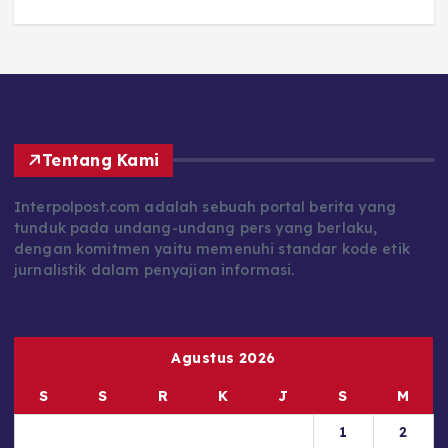
Tentang Kami
Interpolpost.com adalah sebuah portal berita yang
tunduk pada undang-undang pers yang berlaku,
dengan komitmen yaitu memenuhi standar kode etik
jurnalistik dalam penyajian informasi.
Agustus 2026
S
S
R
K
J
S
M
1
2