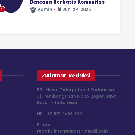
Bencana Berbasis Komunitas
5
Admin
Juni 29, 2026
4
Alamat Redaksi
PT. Media Interpolpost Indonesia
Jl. Pembangunan No.16 Bogor, Jawa
Barat – Indonesia
HP. +62 812-1663-5151
E-mail :
redaksiinterpolpost@gmail.com