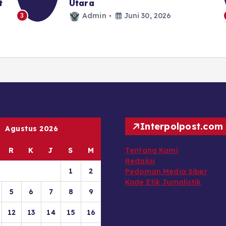
t
Utara
Admin
Juni 30, 2026
3
Interpolpost.com
Agustus 2026
R
K
J
S
M
Tentang Kami
Redaksi
1
2
Pedoman Media Siber
Kode Etik Jurnalistik
5
6
7
8
9
12
13
14
15
16