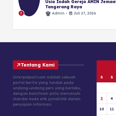
Usia Indah Gereja AMIN Jemaa
Tangerang Raya
Admin
Juli 27, 2026
2
Tentang Kami
Interpolpost.com adalah sebuah
S
S
portal berita yang tunduk pada
undang-undang pers yang berlaku,
dengan komitmen yaitu memenuhi
3
4
standar kode etik jurnalistik dalam
penyajian informasi.
10
11