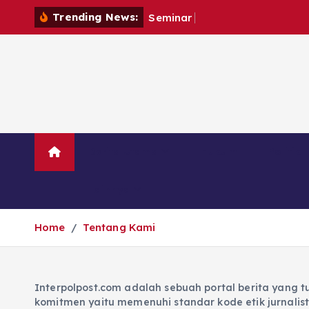
Trending News:
S
e
m
i
n
a
r
“
B
Berita Utama
Hukum
Politik
Lainnya
Home
Tentang Kami
Interpolpost.com adalah sebuah portal berita yang
komitmen yaitu memenuhi standar kode etik jurnalist