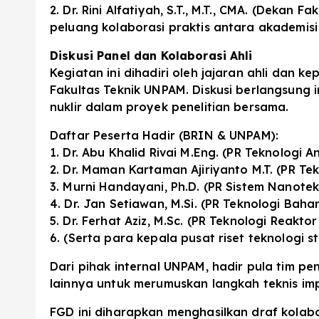
2. Dr. Rini Alfatiyah, S.T., M.T., CMA. (Dekan
peluang kolaborasi praktis antara akademisi 
Diskusi Panel dan Kolaborasi Ahli
Kegiatan ini dihadiri oleh jajaran ahli dan
Fakultas Teknik UNPAM. Diskusi berlangsung 
nuklir dalam proyek penelitian bersama.
Daftar Peserta Hadir (BRIN & UNPAM):
1. Dr. Abu Khalid Rivai M.Eng. (PR Teknologi An
2. Dr. Maman Kartaman Ajiriyanto M.T. (PR Te
3. Murni Handayani, Ph.D. (PR Sistem Nanotek
4. Dr. Jan Setiawan, M.Si. (PR Teknologi Baha
5. Dr. Ferhat Aziz, M.Sc. (PR Teknologi Reaktor
6. (Serta para kepala pusat riset teknologi str
Dari pihak internal UNPAM, hadir pula tim pen
lainnya untuk merumuskan langkah teknis im
FGD ini diharapkan menghasilkan draf kolabo