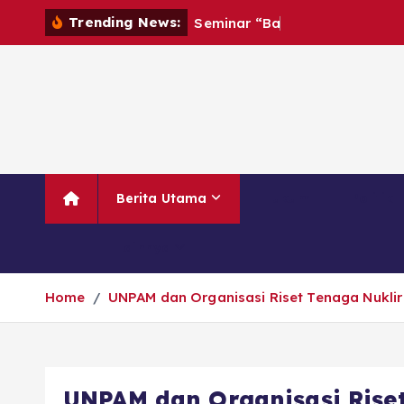
Trending News:
S
e
m
i
n
a
r
“
B
a
h
a
g
i
a
T
a
n
p
a
Berita Utama
Hukum
Politik
Lainnya
Home
UNPAM dan Organisasi Riset Tenaga Nuklir 
UNPAM dan Organisasi Riset