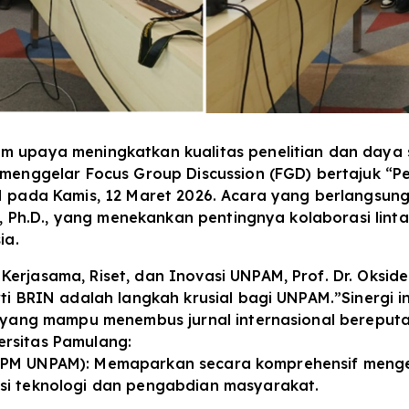
m upaya meningkatkan kualitas penelitian dan daya sa
 menggelar Focus Group Discussion (FGD) bertajuk “P
N pada Kamis, 12 Maret 2026. Acara yang berlangsung
ri, Ph.D., yang menekankan pentingnya kolaborasi lin
ia.
erjasama, Riset, dan Inovasi UNPAM, Prof. Dr. Oksid
rti BRIN adalah langkah krusial bagi UNPAM.”Sinergi 
 yang mampu menembus jurnal internasional bereputasi,
ersitas Pamulang:
tua LPPM UNPAM): Memaparkan secara komprehensif men
si teknologi dan pengabdian masyarakat.