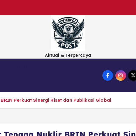
Aktual & Terpercaya
Olahraga
Ekonomi
BRIN Perkuat Sinergi Riset dan Publikasi Global
 Tenaga Nuklir BRIN Perkuat Sine