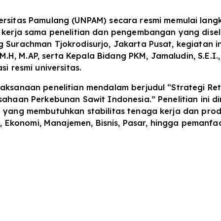
ersitas Pamulang (UNPAM) secara resmi memulai lang
n kerja sama penelitian dan pengembangan yang dise
 Surachman Tjokrodisurjo, Jakarta Pusat, kegiatan in
M.H, M.AP, serta Kepala Bidang PKM, Jamaludin, S.E.I., 
i resmi universitas.
laksanaan penelitian mendalam berjudul “Strategi 
ahaan Perkebunan Sawit Indonesia.” Penelitian ini din
 yang membutuhkan stabilitas tenaga kerja dan produk
al, Ekonomi, Manajemen, Bisnis, Pasar, hingga pemanf