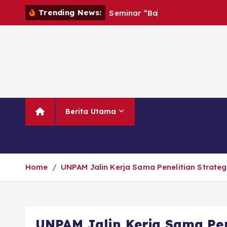
Trending News:
S
e
m
i
n
a
r
“
B
a
h
a
g
i
a
T
a
Berita Utama
Hukum
Politik
Lainnya
Home
UNPAM Jalin Kerja Sama Penelitian Strategi
UNPAM Jalin Kerja Sama Pene