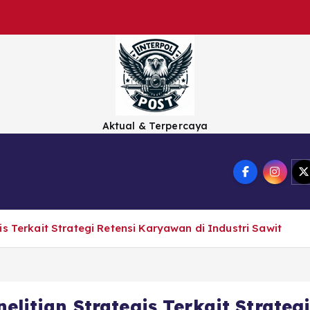
Aktual & Terpercaya
Olahraga
Ekonomi
s Terkait Strategi Retensi Karyawan di Industri Sawit
litian Strategis Terkait Strateg