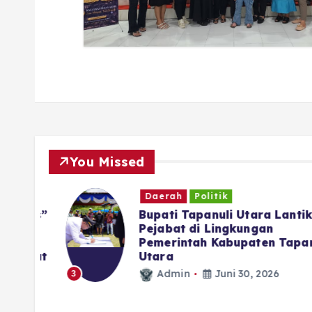
You Missed
Daerah
Politik
atas”
Bupati Tapanuli Utara Lantik 2
Pejabat di Lingkungan
a
Pemerintah Kabupaten Tapanul
emaat
Utara
Admin
Juni 30, 2026
3