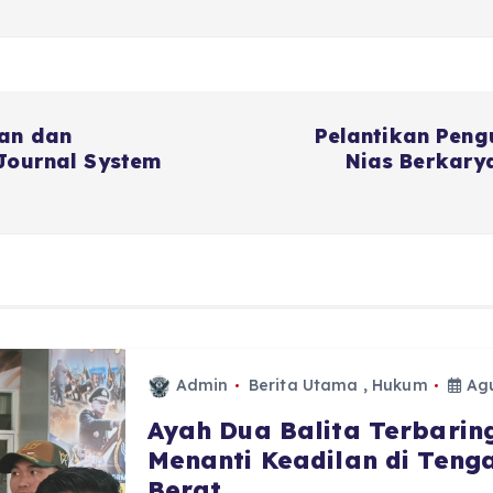
tan dan
Pelantikan Peng
Journal System
Nias Berkarya
Admin
Berita Utama
,
Hukum
Agu
Ayah Dua Balita Terbaring
Menanti Keadilan di Ten
Berat