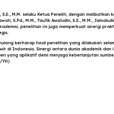
a, S.E., M.M. selaku Ketua Peneliti, dengan melibatkan k
ati, S.Pd., M.M., Taufik Awaludin, S.E., M.M., Jamaludin
 akademisi, penelitian ini juga memperkuat sinergi p
egis.
mulang berharap hasil penelitian yang dilakukan sel
awit di Indonesia. Sinergi antara dunia akademik dan 
men yang aplikatif demi menjaga keberlanjutan sumb
d/YH)