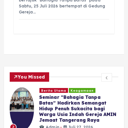
bertajuk “Bahagia Tanpa Batas” pada
Sabtu, 25 Juli 2026 bertempat di Gedung
Gereja…
You Missed
Daerah
Politik
Bupati Tapanuli Utara Lantik 23
Pejabat di Lingkungan
Pemerintah Kabupaten Tapanuli
N
Utara
Admin
Juni 30, 2026
3