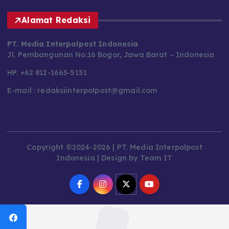
Alamat Redaksi
PT. Media Interpolpost Indonesia
Jl. Pembangunan No.16 Bogor, Jawa Barat – Indonesia
HP. +62 812-1663-5151
E-mail : redaksiinterpolpost@gmail.com
Copyright ©2024-2026 | PT. Media Interpolpost
Indonesia | Design by Team IT