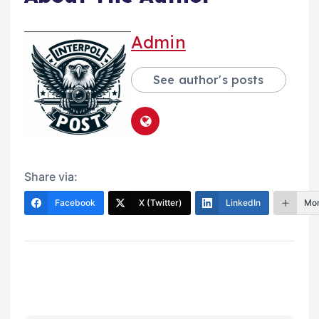
Admin
See author's posts
Share via:
Facebook
X (Twitter)
LinkedIn
Mo