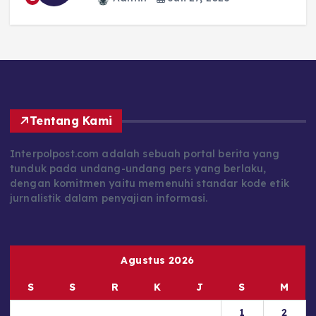
Tentang Kami
Interpolpost.com adalah sebuah portal berita yang
tunduk pada undang-undang pers yang berlaku,
dengan komitmen yaitu memenuhi standar kode etik
jurnalistik dalam penyajian informasi.
Agustus 2026
S
S
R
K
J
S
M
1
2