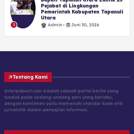
Pejabat di Lingkungan
Pemerintah Kabupaten Tapanuli
N
Utara
Admin
Juni 30, 2026
3
Tentang Kami
Interpolpost.com adalah sebuah portal berita yang
tunduk pada undang-undang pers yang berlaku,
dengan komitmen yaitu memenuhi standar kode etik
jurnalistik dalam penyajian informasi.