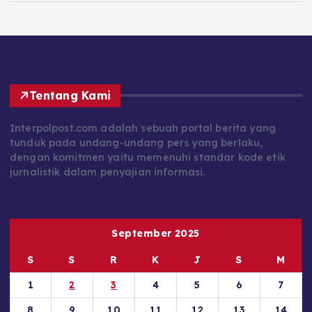
Tentang Kami
Interpolpost.com adalah sebuah portal berita yang
tunduk pada undang-undang pers yang berlaku,
dengan komitmen yaitu memenuhi standar kode etik
jurnalistik dalam penyajian informasi.
September 2025
S
S
R
K
J
S
M
1
2
3
4
5
6
7
8
9
10
11
12
13
14