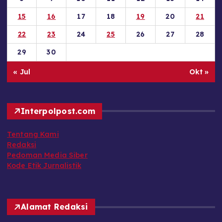
15
16
17
18
19
20
21
22
23
24
25
26
27
28
29
30
« Jul
Okt »
Interpolpost.com
Tentang Kami
Redaksi
Pedoman Media Siber
Kode Etik Jurnalistik
Alamat Redaksi