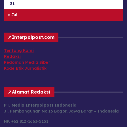
31
« Jul
Interpolpost.com
Tentang Kami
Redaksi
Pedoman Media Siber
Kode Etik Jurnalistik
Alamat Redaksi
PT. Media Interpolpost Indonesia
Jl. Pembangunan No.16 Bogor, Jawa Barat – Indonesia
HP. +62 812-1663-5151