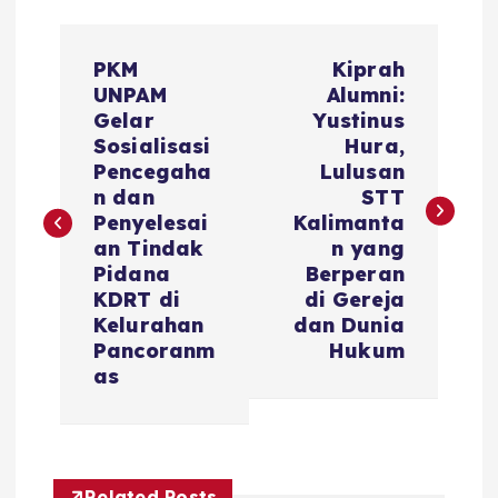
PKM
Kiprah
UNPAM
Alumni:
Gelar
Yustinus
Sosialisasi
Hura,
Pencegaha
Lulusan
n dan
STT
Penyelesai
Kalimanta
an Tindak
n yang
Pidana
Berperan
KDRT di
di Gereja
Kelurahan
dan Dunia
Pancoranm
Hukum
as
Related Posts