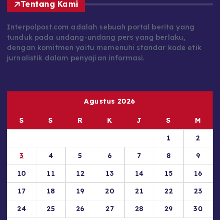
Tentang Kami
Interpolpost.com adalah sebuah portal berita yang
tunduk pada undang-undang pers yang berlaku,
dengan komitmen yaitu memenuhi standar kode etik
jurnalistik dalam penyajian informasi.
Agustus 2026
S
S
R
K
J
S
M
1
2
3
4
5
6
7
8
9
10
11
12
13
14
15
16
17
18
19
20
21
22
23
24
25
26
27
28
29
30