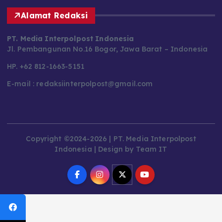
Alamat Redaksi
PT. Media Interpolpost Indonesia
Jl. Pembangunan No.16 Bogor, Jawa Barat – Indonesia
HP. +62 812-1663-5151
E-mail : redaksiinterpolpost@gmail.com
Copyright ©2024-2026 | PT. Media Interpolpost
Indonesia | Design by Team IT