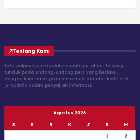
Tentang Kami
Interpolpost.com adalah sebuah portal berita yang
tunduk pada undang-undang pers yang berlaku,
dengan komitmen yaitu memenuhi standar kode etik
jurnalistik dalam penyajian informasi.
Agustus 2026
S
S
R
K
J
S
M
1
2