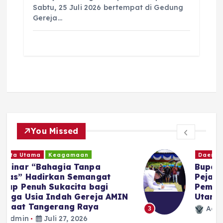
Sabtu, 25 Juli 2026 bertempat di Gedung
Gereja…
You Missed
Daerah
Politik
Bupati Tapanuli Utara Lantik 23
Pejabat di Lingkungan
Pemerintah Kabupaten Tapanuli
N
Utara
Admin
Juni 30, 2026
3