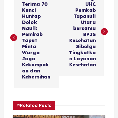
Terima 70
UHC
Kunci
Pemkab
Huntap
Tapanuli
Dolok
Utara
Nauli:
bersama
Pemkab
BPJS
Taput
Kesehatan
Minta
Sibolga
Warga
Tingkatka
Jaga
n Layanan
Kekompak
Kesehatan
an dan
Kebersihan
Related Posts