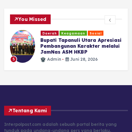
You Missed
Daerah
Keagamaan
Sosial
‎Bupati Tapanuli Utara Apresiasi
n
Pembangunan Karakter melalui
JamNas ASM HKBP
Admin
Juni 28, 2026
5
Tentang Kami
Interpolpost.com adalah sebuah portal berita yang
tunduk pada undang-undang pers yang berlaku,