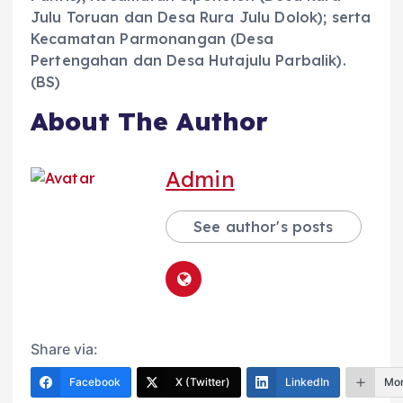
Julu Toruan dan Desa Rura Julu Dolok); serta
Kecamatan Parmonangan (Desa
Pertengahan dan Desa Hutajulu Parbalik).
(BS)
About The Author
Admin
See author's posts
Share via:
Facebook
X (Twitter)
LinkedIn
Mo