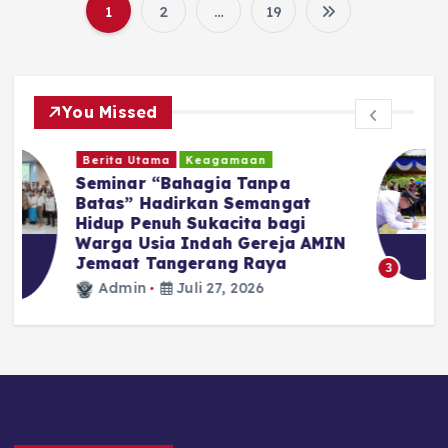
1
2
…
19
You Missed
Daerah
Politik
Bupati Tapanuli Utara Lantik 23
Pejabat di Lingkungan
Pemerintah Kabupaten Tapanuli
N
Utara
Admin
Juni 30, 2026
3
Tentang Kami