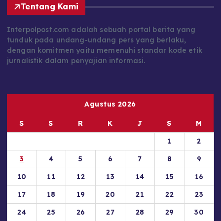
Interpolpost.com adalah sebuah portal berita yang
tunduk pada undang-undang pers yang berlaku,
dengan komitmen yaitu memenuhi standar kode etik
jurnalistik dalam penyajian informasi.
Agustus 2026
S
S
R
K
J
S
M
1
2
3
4
5
6
7
8
9
10
11
12
13
14
15
16
17
18
19
20
21
22
23
24
25
26
27
28
29
30
31