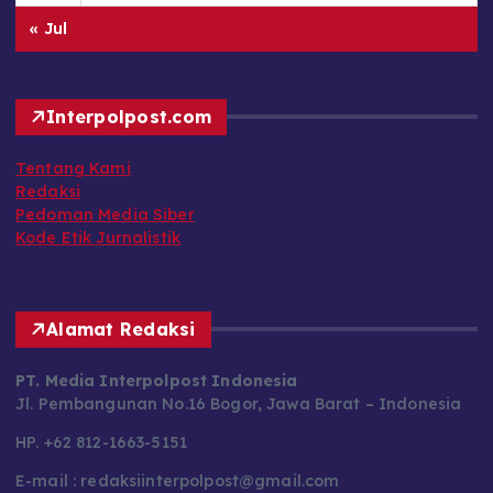
« Jul
Interpolpost.com
Tentang Kami
Redaksi
Pedoman Media Siber
Kode Etik Jurnalistik
Alamat Redaksi
PT. Media Interpolpost Indonesia
Jl. Pembangunan No.16 Bogor, Jawa Barat – Indonesia
HP. +62 812-1663-5151
E-mail : redaksiinterpolpost@gmail.com