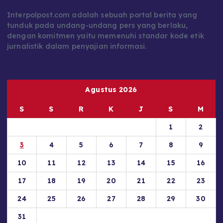
Interpolpost.com adalah sebuah portal berita yang
tunduk pada undang-undang pers yang berlaku,
dengan komitmen yaitu memenuhi standar kode etik
jurnalistik dalam penyajian informasi.
Agustus 2026
S
S
R
K
J
S
M
1
2
3
4
5
6
7
8
9
10
11
12
13
14
15
16
17
18
19
20
21
22
23
24
25
26
27
28
29
30
31