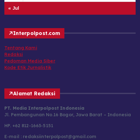
« Jul
Interpolpost.com
Tentang Kami
Redaksi
Pedoman Media Siber
Kode Etik Jurnalistik
Alamat Redaksi
PT. Media Interpolpost Indonesia
Jl. Pembangunan No.16 Bogor, Jawa Barat – Indonesia
HP. +62 812-1663-5151
E-mail : redaksiinterpolpost@gmail.com