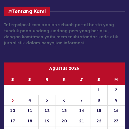
Tentang Kami
Interpolpost.com adalah sebuah portal berita yang
tunduk pada undang-undang pers yang berlaku,
dengan komitmen yaitu memenuhi standar kode etik
jurnalistik dalam penyajian informasi.
Agustus 2026
S
S
R
K
J
S
M
1
2
3
4
5
6
7
8
9
10
11
12
13
14
15
16
17
18
19
20
21
22
23