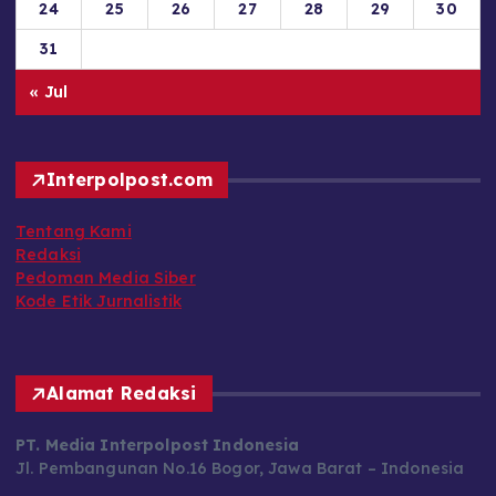
24
25
26
27
28
29
30
31
« Jul
Interpolpost.com
Tentang Kami
Redaksi
Pedoman Media Siber
Kode Etik Jurnalistik
Alamat Redaksi
PT. Media Interpolpost Indonesia
Jl. Pembangunan No.16 Bogor, Jawa Barat – Indonesia