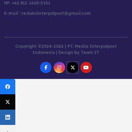
HP. +62 812-1663-5151
E-mail : redaksiinterpolpost@gmail.com
Copyright ©2024-2026 | PT. Media Interpolpost
Indonesia | Design by Team IT