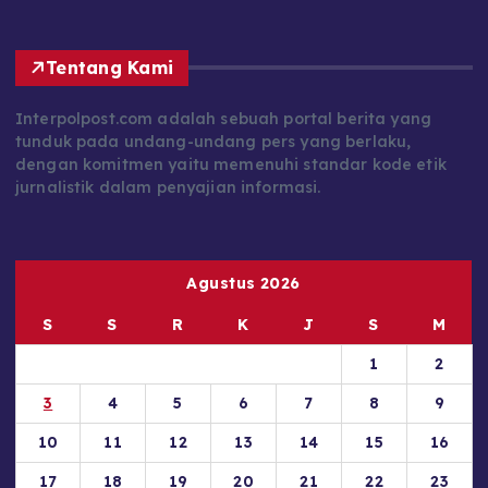
Tentang Kami
Interpolpost.com adalah sebuah portal berita yang
tunduk pada undang-undang pers yang berlaku,
dengan komitmen yaitu memenuhi standar kode etik
jurnalistik dalam penyajian informasi.
Agustus 2026
S
S
R
K
J
S
M
1
2
3
4
5
6
7
8
9
10
11
12
13
14
15
16
17
18
19
20
21
22
23