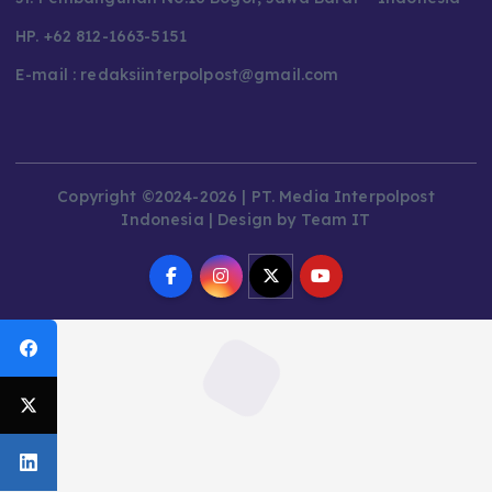
HP. +62 812-1663-5151
E-mail : redaksiinterpolpost@gmail.com
Copyright ©2024-2026 | PT. Media Interpolpost
Indonesia | Design by Team IT