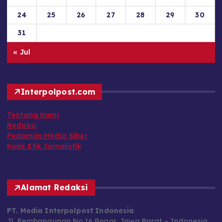
24
25
26
27
28
29
30
31
« Jul
Interpolpost.com
Tentang Kami
Redaksi
Pedoman Media Siber
Kode Etik Jurnalistik
Alamat Redaksi
PT. Media Interpolpost Indonesia
Jl. Pembangunan No.16 Bogor, Jawa Barat – Indonesia