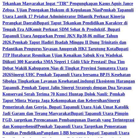
Tekankan Masyarakat Ingat “TIR” ‎
Pengungkapan Kasus Agnis Jance
Zebua, Ujian Penegakan Hukum di Kepulauan Nias
Pemkab Tapanuli
Utara Lantik 17 Pejabat Administrator Dilantik Perkuat Kinerja
Perangkat Daerah
Bupati Taput Tekankan Pendidikan Karakter di
Tengah Era AI
Komit Perkuat SDM Sehat & Produktif, Bupati
Tapanuli Utara Anggarkan Premi JKN Rp38,06 miliar Tahun
2026.
Pemkab Taput Hadiri Ibadah Minggu II Dung Trinitatis dan
Pelantikan Pengurus Yayasan Anugerah HKI Tarutung Kota
Bupati
JTP Hutabarat Resmikan Ujian Kenaikan Sabuk Kyu Wadokai,
Diikuti 300 Karateka ‎
SMA Negeri 1 Gidö Ukir Prestasi! Dua Tim
Debat Wakili Kabupaten Nias di Tingkat Provinsi Sumatera Utara
2026
Sinergi UHC Pemkab Tapanuli Utara bersama BPJS Kesehatan
Sibolga Tingkatkan Layanan Kesehatan
Lindungi Ekosistem Harangan
Tapanuli, Pemkab Taput Jalin Sinergi Strategis dengan Dua Yayasan
Konservasi ‎
Serah Terima 70 Kunci Huntap Dolok Nauli: Pemkab
Taput Minta Warga Jaga Kekompakan dan Kebersihan
Sinergi
Pemerintah dan Gereja, Bupati Tapanuli Utara Ajak Umat Katolik
Jadi Garam dan Terang Masyarakat
Bupati Tapanuli Utara Pimpin
FGD, targetkan Perencanaan Pembangunan Daerah yang Terintegrasi
dan Komprehensif
Pemkab Tapanuli Utara Targetkan Pemerataan
Kualitas Pendidikan
Pangdam I-BB bersama Bupati Tapanuli Utara