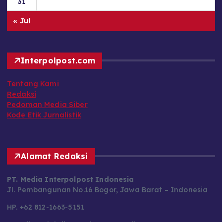
31
« Jul
Interpolpost.com
Tentang Kami
Redaksi
Pedoman Media Siber
Kode Etik Jurnalistik
Alamat Redaksi
PT. Media Interpolpost Indonesia
Jl. Pembangunan No.16 Bogor, Jawa Barat – Indonesia
HP. +62 812-1663-5151