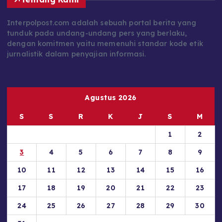
Interpolpost.com adalah sebuah portal berita yang
tunduk pada undang-undang pers yang berlaku,
dengan komitmen yaitu memenuhi standar kode etik
jurnalistik dalam penyajian informasi.
Agustus 2026
S
S
R
K
J
S
M
1
2
3
4
5
6
7
8
9
10
11
12
13
14
15
16
17
18
19
20
21
22
23
24
25
26
27
28
29
30