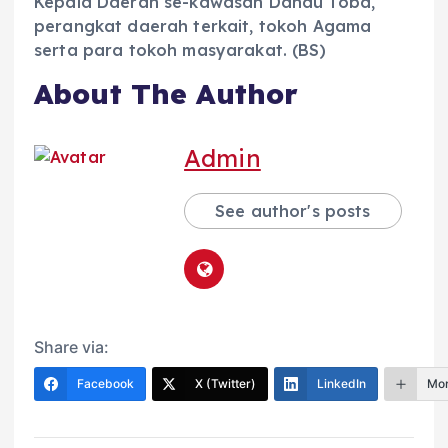
Kepala Daerah se-kawasan Danau Toba,
perangkat daerah terkait, tokoh Agama
serta para tokoh masyarakat. (BS)
About The Author
Admin
See author's posts
Share via:
Facebook
X (Twitter)
LinkedIn
Mo