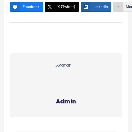
Facebook
X (Twitter)
LinkedIn
Mo
Admin