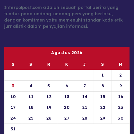
Interpolpost.com adalah sebuah portal berita yang
tunduk pada undang-undang pers yang berlaku,
dengan komitmen yaitu memenuhi standar kode etik
jurnalistik dalam penyajian informasi.
Agustus 2026
S
S
R
K
J
S
M
1
2
3
4
5
6
7
8
9
10
11
12
13
14
15
16
17
18
19
20
21
22
23
24
25
26
27
28
29
30
31