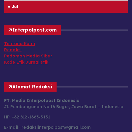
« Jul
Interpolpost.com
Tentang Kami
Redaksi
Pedoman Media Siber
Kode Etik Jurnalistik
Alamat Redaksi
PT. Media Interpolpost Indonesia
Jl. Pembangunan No.16 Bogor, Jawa Barat – Indonesia
HP. +62 812-1663-5151
E-mail : redaksiinterpolpost@gmail.com