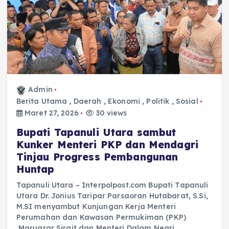
Admin
Berita Utama
,
Daerah
,
Ekonomi
,
Politik
,
Sosial
Maret 27, 2026
30 views
Bupati Tapanuli Utara sambut
Kunker Menteri PKP dan Mendagri
Tinjau Progress Pembangunan
Huntap
Tapanuli Utara – Interpolpost.com Bupati Tapanuli
Utara Dr. Jonius Taripar Parsaoran Hutabarat, S.Si,
M.SI menyambut Kunjungan Kerja Menteri
Perumahan dan Kawasan Permukiman (PKP)
Maruarar Sirait dan Menteri Dalam Negri